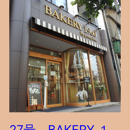
27号 BAKERY １