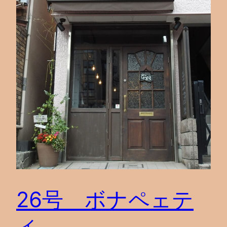
26号 ボナペェテ
ィ