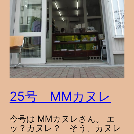
25号 MMカヌレ
今号は MMカヌレさん。 エ
ッ？カヌレ？ そう、カヌレ