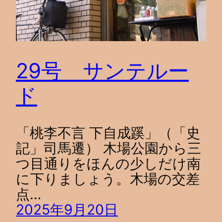
29号 サンテルー
ド
「桃李不言 下自成蹊」（「史
記」司馬遷） 木場公園から三
つ目通りをほんの少しだけ南
に下りましょう。木場の交差
点…
2025年9月20日