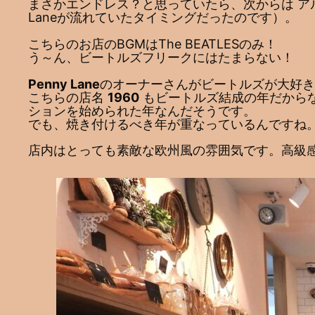
まさかエンドレス？と思っていたら、次からは アルバム Sg
Laneが流れていたタイミングだったのです）。
こちらのお店のBGMはThe BEATLESのみ！
う～ん、ビートルズフリークにはたまらない！
Penny Lane
のオーナーさんがビートルズが大好き
こちらの店名
1960
もビートルズ結成の年だから
ションを始められた年なんだそうです。
でも、焼き付けるべき年が重なっているんですね
店内はとっても素敵な欧州風の雰囲気です。高級