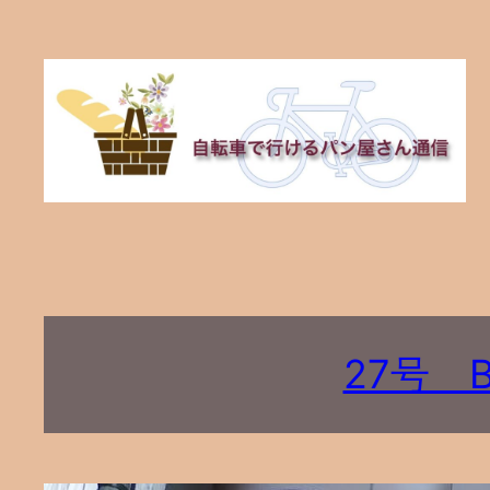
内
容
を
ス
キ
ッ
プ
27号 B