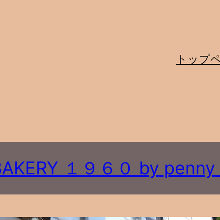
トップ
AKERY １９６０ by penny 